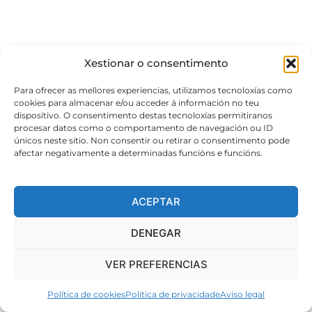
Desculpas, a páxina que buscas xa non existe. Quizais
poidas volver á páxina de inicio do sitio e ver se atopas o
que buscas.
Xestionar o consentimento
Para ofrecer as mellores experiencias, utilizamos tecnoloxías como
VOLVER Á PÁXINA DE INICIO
cookies para almacenar e/ou acceder á información no teu
dispositivo. O consentimento destas tecnoloxías permitiranos
procesar datos como o comportamento de navegación ou ID
únicos neste sitio. Non consentir ou retirar o consentimento pode
afectar negativamente a determinadas funcións e funcións.
ACEPTAR
DENEGAR
VER PREFERENCIAS
Política de cookies
Política de privacidade
Aviso legal