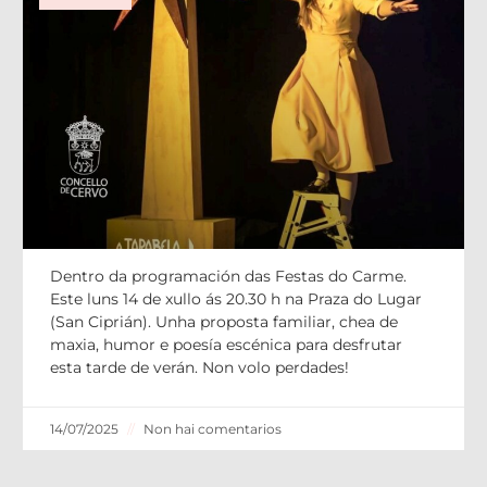
“A Tarabela Ambulante: IDEA”, nas fe
Dentro da programación das Festas do Carme.
Este luns 14 de xullo ás 20.30 h na Praza do Lugar
(San Ciprián). Unha proposta familiar, chea de
maxia, humor e poesía escénica para desfrutar
esta tarde de verán. Non volo perdades!
14/07/2025
Non hai comentarios