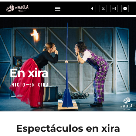
En xira
INICIO
EN XIRA
Espectáculos en xira