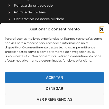
Política de privacidade
Política de cookies
Declaración de accesibilidade
Compañía asociada a
Xestionar o consentimento
Para ofrecer as mellores experiencias, utilizamos tecnoloxías como
cookies para almacenar e/ou acceder á información no teu
dispositivo. O consentimento destas tecnoloxías permitiranos
procesar datos como o comportamento de navegación ou ID
únicos neste sitio. Non consentir ou retirar o consentimento pode
afectar negativamente a determinadas funcións e funcións.
Implementado por xeral.net
ACEPTAR
DENEGAR
VER PREFERENCIAS