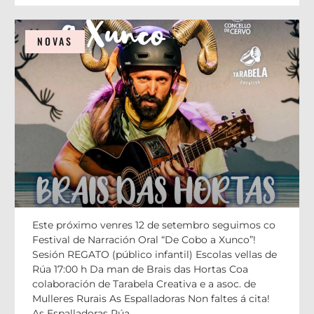
NOVAS
BRAIS DAS HORTAS nas “Escolas vella
Este próximo venres 12 de setembro seguimos co
Festival de Narración Oral “De Cobo a Xunco”!
Sesión REGATO (público infantil) Escolas vellas de
Rúa 17:00 h Da man de Brais das Hortas Coa
colaboración de Tarabela Creativa e a asoc. de
Mulleres Rurais As Espalladoras Non faltes á cita!
As Espalladoras Rúa