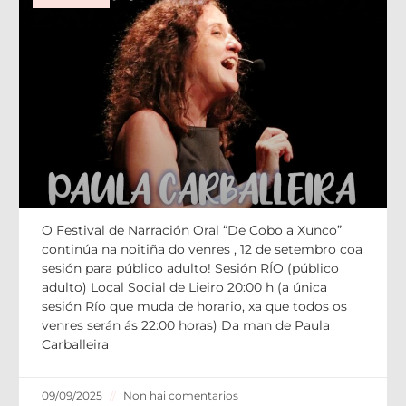
PAULA CARBALLEIRA no “Local social 
O Festival de Narración Oral “De Cobo a Xunco”
continúa na noitiña do venres , 12 de setembro coa
sesión para público adulto! Sesión RÍO (público
adulto) Local Social de Lieiro 20:00 h (a única
sesión Río que muda de horario, xa que todos os
venres serán ás 22:00 horas) Da man de Paula
Carballeira
09/09/2025
Non hai comentarios