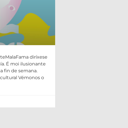
 Ártika de Vigo
teMalaFama diríxese
ía. É moi ilusionante
ta fin de semana.
 cultural Vémonos o