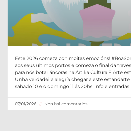
“Boa sorte, mala fama” na Sala
Este 2026 comeza con moitas emocións! #BoaSor
aos seus últimos portos e comeza o final da traves
para nós botar áncoras na Ártika Cultura E Arte es
Unha verdadeira alegría chegar a este estandarte
sábado 10 e o domingo 11 ás 20hs. Info e entradas
07/01/2026
Non hai comentarios