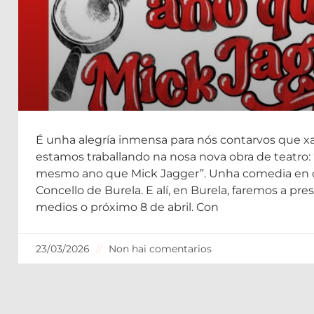
“O meu pai naceu o mesmo an
É unha alegría inmensa para nós contarvos que x
estamos traballando na nosa nova obra de teatro:
mesmo ano que Mick Jagger”. Unha comedia en 
Concello de Burela. E alí, en Burela, faremos a pres
medios o próximo 8 de abril. Con
23/03/2026
Non hai comentarios