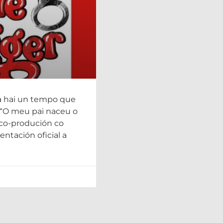
o que Mick Jagger”
a hai un tempo que
 “O meu pai naceu o
co-produción co
entación oficial a