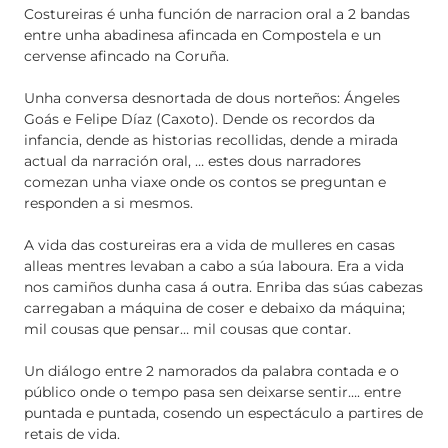
Costureiras é unha función de narracion oral a 2 bandas
entre unha abadinesa afincada en Compostela e un
cervense afincado na Coruña.
Unha conversa desnortada de dous norteños: Ángeles
Goás e Felipe Díaz (Caxoto). Dende os recordos da
infancia, dende as historias recollidas, dende a mirada
actual da narración oral, … estes dous narradores
comezan unha viaxe onde os contos se preguntan e
responden a si mesmos.
A vida das costureiras era a vida de mulleres en casas
alleas mentres levaban a cabo a súa laboura. Era a vida
nos camiños dunha casa á outra. Enriba das súas cabezas
carregaban a máquina de coser e debaixo da máquina;
mil cousas que pensar… mil cousas que contar.
Un diálogo entre 2 namorados da palabra contada e o
público onde o tempo pasa sen deixarse sentir…. entre
puntada e puntada, cosendo un espectáculo a partires de
retais de vida.