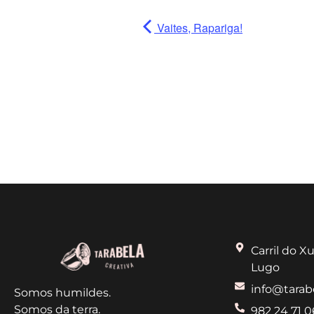
Vaites, Rapariga!
Carril do Xu
Lugo
info@tarab
Somos humildes.
Somos da terra.
982 24 71 0