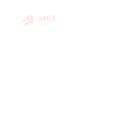
INICIO
A COMP
O que non est
INICIO
CALENDARIO