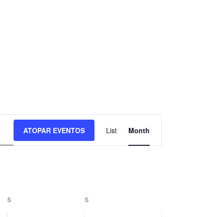
N
ATOPAR EVENTOS
List
Month
a
v
e
S
S
g