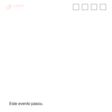
A Tarabela
Ambulante: IDEA
INICIO
CALENDARIO
Este evento pasou.