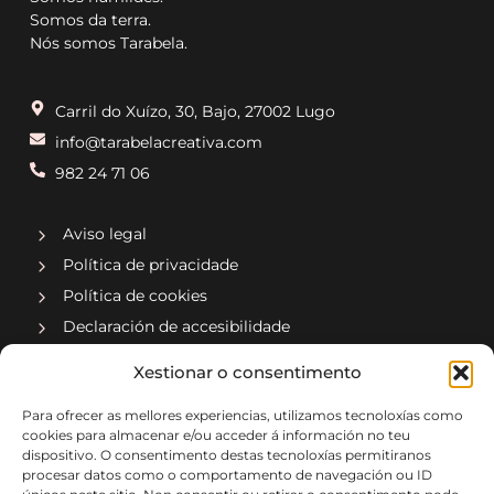
Somos da terra.
Nós somos Tarabela.
Carril do Xuízo, 30, Bajo, 27002 Lugo
info@tarabelacreativa.com
982 24 71 06
Aviso legal
Política de privacidade
Política de cookies
Declaración de accesibilidade
Xestionar o consentimento
Compañía asociada a
Para ofrecer as mellores experiencias, utilizamos tecnoloxías como
cookies para almacenar e/ou acceder á información no teu
dispositivo. O consentimento destas tecnoloxías permitiranos
procesar datos como o comportamento de navegación ou ID