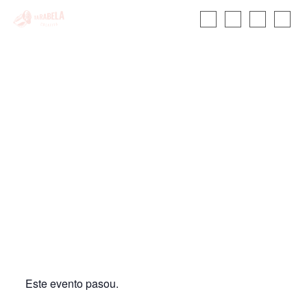
Boa sorte, mala
fama
INICIO
CALENDARIO
Este evento pasou.