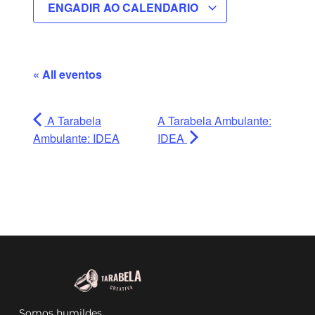
ENGADIR AO CALENDARIO
« All eventos
A Tarabela
A Tarabela Ambulante:
Ambulante: IDEA
IDEA
Somos humildes.