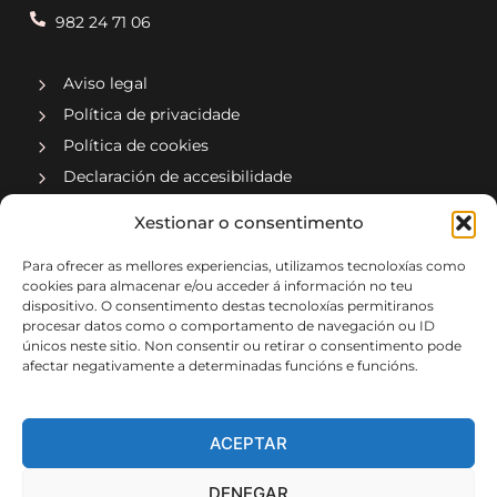
982 24 71 06
Aviso legal
Política de privacidade
Política de cookies
Declaración de accesibilidade
Xestionar o consentimento
Compañía asociada a
Para ofrecer as mellores experiencias, utilizamos tecnoloxías como
cookies para almacenar e/ou acceder á información no teu
dispositivo. O consentimento destas tecnoloxías permitiranos
procesar datos como o comportamento de navegación ou ID
únicos neste sitio. Non consentir ou retirar o consentimento pode
afectar negativamente a determinadas funcións e funcións.
Implementado por xeral.net
ACEPTAR
DENEGAR