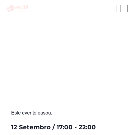
De Cobo a Xunco
INICIO
CALENDARIO
Este evento pasou.
12 Setembro
/
17:00
-
22:00