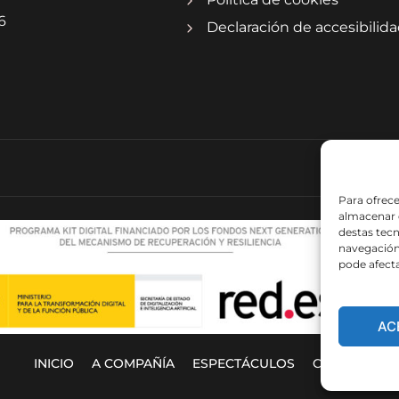
6
Declaración de accesibilid
Para ofrece
almacenar 
destas tec
navegación 
pode afect
AC
INICIO
A COMPAÑÍA
ESPECTÁCULOS
CALENDARIO