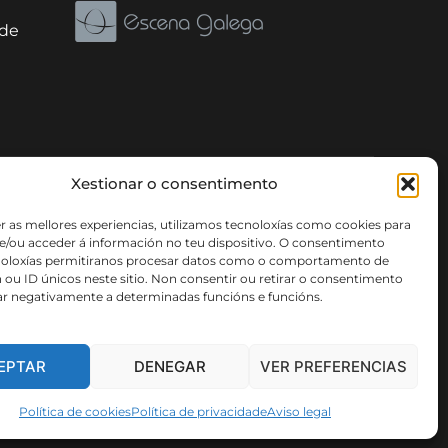
ade
Xestionar o consentimento
r as mellores experiencias, utilizamos tecnoloxías como cookies para
e/ou acceder á información no teu dispositivo. O consentimento
noloxías permitiranos procesar datos como o comportamento de
ou ID únicos neste sitio. Non consentir ou retirar o consentimento
ar negativamente a determinadas funcións e funcións.
EPTAR
DENEGAR
VER PREFERENCIAS
PROXECTOS CULTURAIS
NOVAS
CONTACTO
Política de cookies
Política de privacidade
Aviso legal