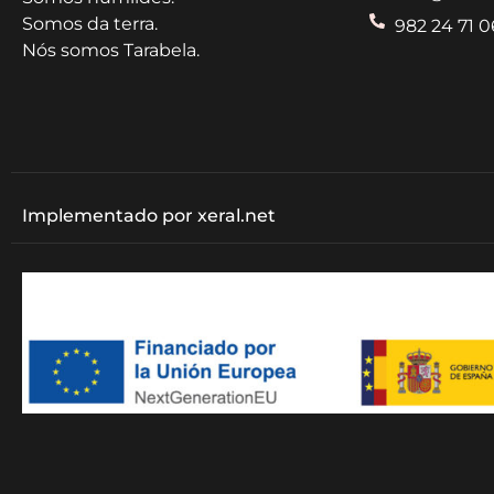
t
Somos da terra.
982 24 71 0
Nós somos Tarabela.
o
s
Implementado por xeral.net