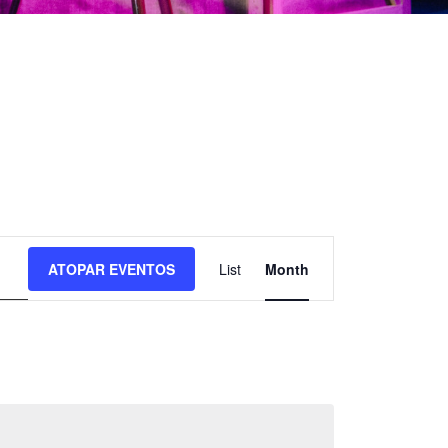
N
ATOPAR EVENTOS
List
Month
a
v
e
g