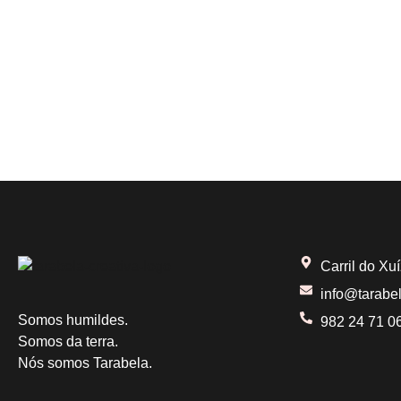
t
s
s
s
a
,
,
s
d
e
e
Carril do Xu
v
info@tarabe
e
Somos humildes.
982 24 71 0
Somos da terra.
Nós somos Tarabela.
n