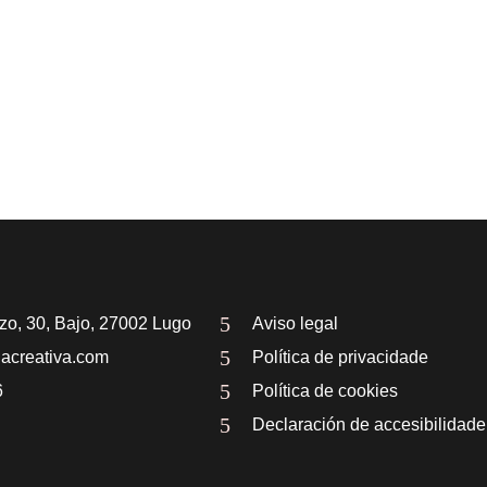
s
s
s
,
,
,
ízo, 30, Bajo, 27002 Lugo
Aviso legal
lacreativa.com
Política de privacidade
6
Política de cookies
Declaración de accesibilidade