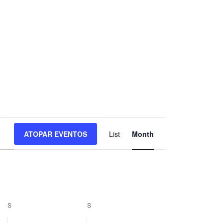
N
ATOPAR EVENTOS
List
Month
a
v
e
S
S
g