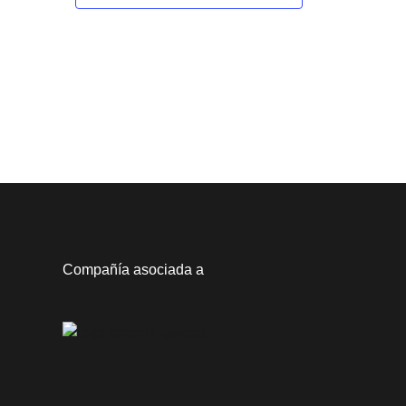
,
s
,
Compañía asociada a