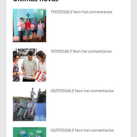
Acordo de colaboración: Hotel Nordés 
17/07/2026
Non hai comentarios
O MEU PAI NACEU O MESMO ANO QUE M
11/07/2026
Non hai comentarios
A beleza de onte quédanos gardada n
05/07/2026
Non hai comentarios
Nace o Ciclo Cultural: AS MAÑÁS EN N
02/07/2026
Non hai comentarios