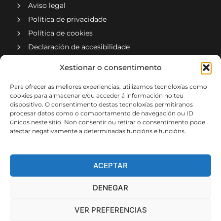
Aviso legal
Política de privacidade
Política de cookies
Declaración de accesibilidade
Compañía asociada a
Xestionar o consentimento
Para ofrecer as mellores experiencias, utilizamos tecnoloxías como
cookies para almacenar e/ou acceder á información no teu
dispositivo. O consentimento destas tecnoloxías permitiranos
procesar datos como o comportamento de navegación ou ID
únicos neste sitio. Non consentir ou retirar o consentimento pode
afectar negativamente a determinadas funcións e funcións.
Implementado por xeral.net
ACEPTAR
DENEGAR
VER PREFERENCIAS