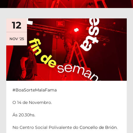
12
NOV '25
#BoaSorteMalaFama
O 14 de Novembro.
Ás 20.30hs.
No Centro Social Polivalente do
Concello de Brión
.