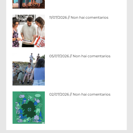
O MEU PAI NACEU O MESMO ANO QUE M
11/07/2026
Non hai comentarios
A beleza de onte quédanos gardada n
05/07/2026
Non hai comentarios
Nace o Ciclo Cultural: AS MAÑÁS EN N
02/07/2026
Non hai comentarios