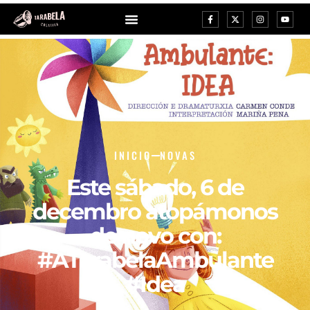
INICIO
NOVAS
Este sábado, 6 de
decembro atopámonos
de novo con:
#ATarabelaAmbulante
#Idea