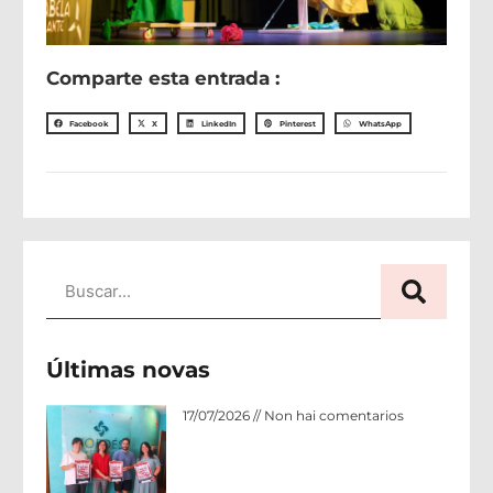
Comparte esta entrada :
Facebook
X
LinkedIn
Pinterest
WhatsApp
Últimas novas
Acordo de colaboración: Hotel Nordés 
17/07/2026
Non hai comentarios